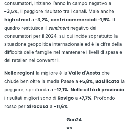
consumatori, iniziano l’anno in campo negativo a
, il peggiore risultato tra i canali. Male anche
-3,5%
a
,
. Il
high street
-3,2%
centri commerciali -1,5%
quadro restituisce il
sentiment
negativo dei
consumatori per il 2024, sui cui incide soprattutto la
situazione geopolitica internazionale ed è la cifra della
difficoltà delle famiglie nel mantenere i livelli di spesa e
dei retailer nel convertirli.
la migliore è la
che
Nelle regioni
Valle d’Aosta
chiude ben oltre la media Paese a
la
+5,8%,
Basilicata
peggiore, sprofonda a
.
-12,1%
Nelle città di provincia
i risultati migliori sono di
a
. Profondo
Rovigo
+7,7%
rosso per
a
Siracusa
-11,6%
Gen24
vs