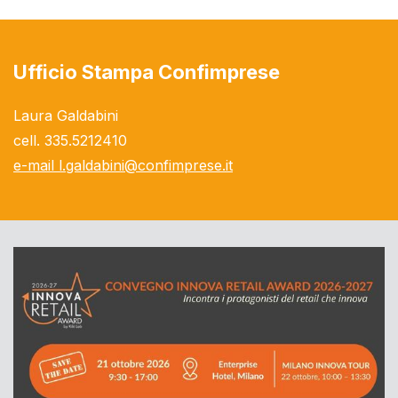
Ufficio Stampa Confimprese
Laura Galdabini
cell. 335.5212410
e-mail
l.galdabini@confimprese.it