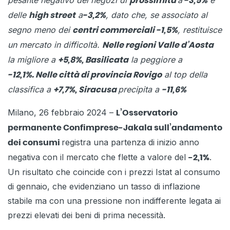
pesante negativo dei negozi di
a
e
prossimità
-3,5%
delle
a
, dato che, se associato al
high street
-3,2%
segno meno dei
, restituisce
centri commerciali -1,5%
un mercato in difficoltà.
Nelle regioni Valle d’Aosta
la migliore a
la peggiore a
+5,8%, Basilicata
al top della
-12,1%.
Nelle città di provincia Rovigo
classifica a
precipita a
+7,7%, Siracusa
-11,6%
Milano, 26 febbraio 2024 –
L’Osservatorio
permanente Confimprese-Jakala sull’andamento
registra una partenza di inizio anno
dei consumi
negativa con il mercato che flette a valore del
.
-2,1%
Un risultato che coincide con i prezzi Istat al consumo
di gennaio, che evidenziano un tasso di inflazione
stabile ma con una pressione non indifferente legata ai
prezzi elevati dei beni di prima necessità.