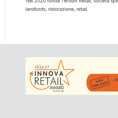
Nel 2020 fonda Tertium Retail, società spec
landlords, ristorazione, retail.