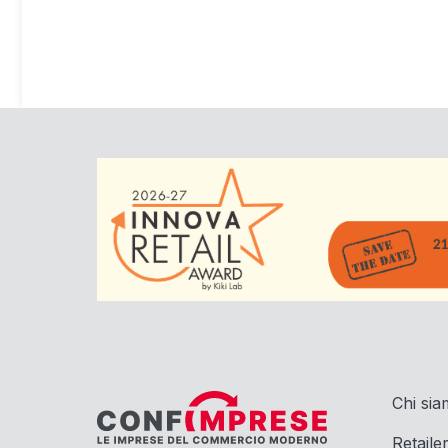
Chi si
Retaile