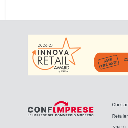
Chi si
Retaile
Attività