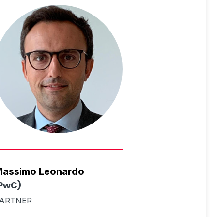
assimo Leonardo
PwC)
ARTNER