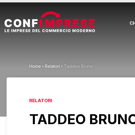
C
Home
›
Relatori
›
Taddeo Bruno
RELATORI
TADDEO BRUN