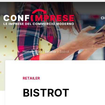
C
Home
›
Soci
›
Retailer
›
Bistrot
RETAILER
BISTROT