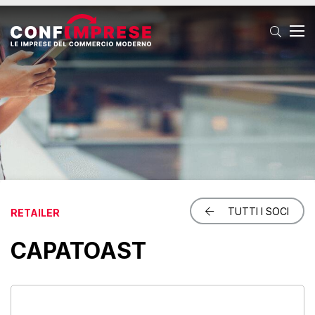
T
TUTTI I SOCI
RETAILER
CAPATOAST