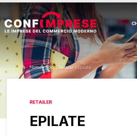
C
Home
›
Soci
›
Retailer
›
Epilate
RETAILER
EPILATE