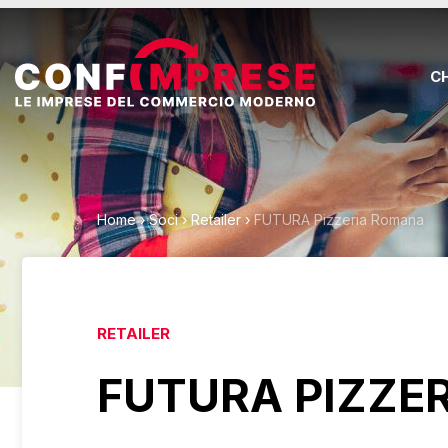
C
Home
›
Soci
›
Retailer
›
FUTURA Pizzeria Romana
RETAILER
FUTURA PIZZE