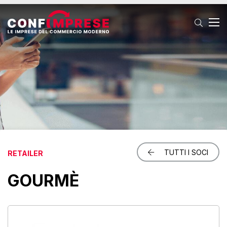
T
TUTTI I SOCI
RETAILER
GOURMÈ