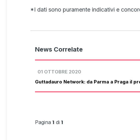
*I dati sono puramente indicativi e concor
News Correlate
01 OTTOBRE 2020
Guttadauro Network: da Parma a Praga il p
Pagina
di
1
1