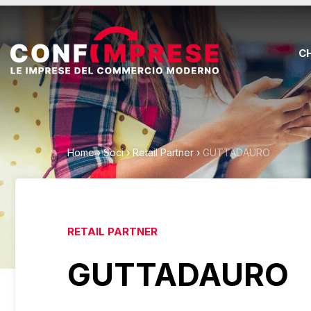
C
Home
›
Soci
›
Retail Partner
›
GUTTADAURO
RETAIL PARTNER
GUTTADAURO