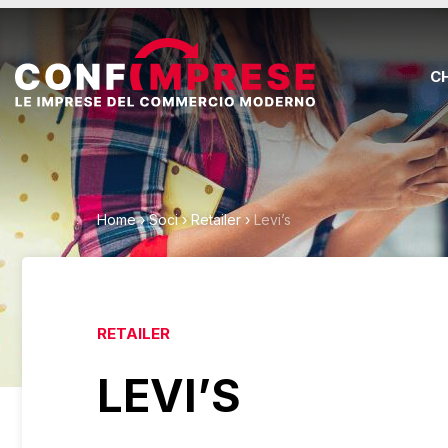
C
Home
›
Soci
›
Retailer
›
Levi’s
RETAILER
LEVI’S