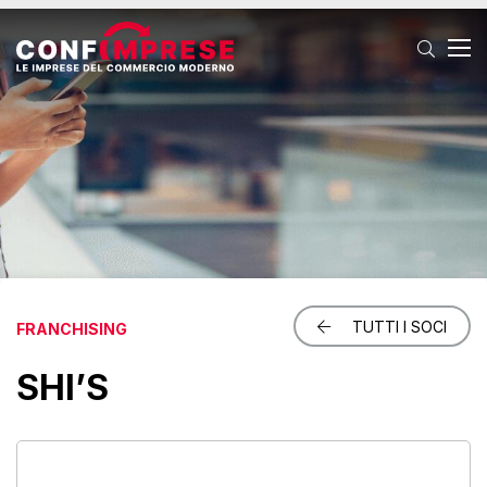
T
TUTTI I SOCI
FRANCHISING
SHI’S