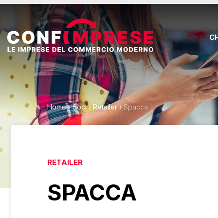
C
Home
›
Soci
›
Retailer
›
Spacca
RETAILER
SPACCA