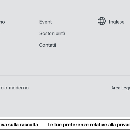
amo
Eventi
Inglese
r
Sostenibilità
Contatti
rcio moderno
Area Leg
iva sulla raccolta
Le tue preferenze relative alla priva